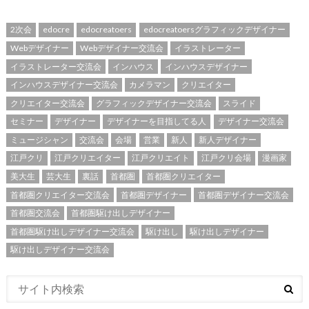
2次会
edocre
edocreatoers
edocreatoersグラフィックデザイナー
Webデザイナー
Webデザイナー交流会
イラストレーター
イラストレーター交流会
インハウス
インハウスデザイナー
インハウスデザイナー交流会
カメラマン
クリエイター
クリエイター交流会
グラフィックデザイナー交流会
スライド
セミナー
デザイナー
デザイナーを目指してる人
デザイナー交流会
ミュージシャン
交流会
会場
営業
新人
新人デザイナー
江戸クリ
江戸クリエイター
江戸クリエイト
江戸クリ会場
漫画家
美大生
芸大生
裏話
首都圏
首都圏クリエイター
首都圏クリエイター交流会
首都圏デザイナー
首都圏デザイナー交流会
首都圏交流会
首都圏駆け出しデザイナー
首都圏駆け出しデザイナー交流会
駆け出し
駆け出しデザイナー
駆け出しデザイナー交流会