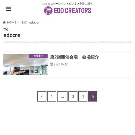
コミュニケーションとビジネス創造の場へ
HOME
タグ : edocre
TAG
edocre
会場案内
第2回開催会場 会場紹介
2020.05.12
<
1
…
3
4
5