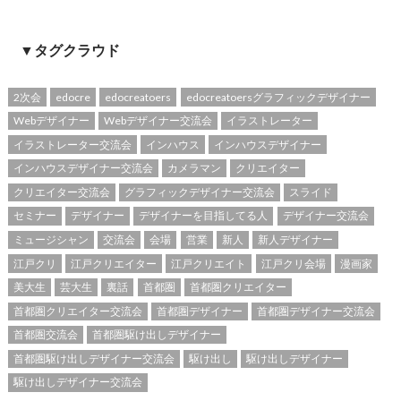
▼タグクラウド
2次会
edocre
edocreatoers
edocreatoersグラフィックデザイナー
Webデザイナー
Webデザイナー交流会
イラストレーター
イラストレーター交流会
インハウス
インハウスデザイナー
インハウスデザイナー交流会
カメラマン
クリエイター
クリエイター交流会
グラフィックデザイナー交流会
スライド
セミナー
デザイナー
デザイナーを目指してる人
デザイナー交流会
ミュージシャン
交流会
会場
営業
新人
新人デザイナー
江戸クリ
江戸クリエイター
江戸クリエイト
江戸クリ会場
漫画家
美大生
芸大生
裏話
首都圏
首都圏クリエイター
首都圏クリエイター交流会
首都圏デザイナー
首都圏デザイナー交流会
首都圏交流会
首都圏駆け出しデザイナー
首都圏駆け出しデザイナー交流会
駆け出し
駆け出しデザイナー
駆け出しデザイナー交流会