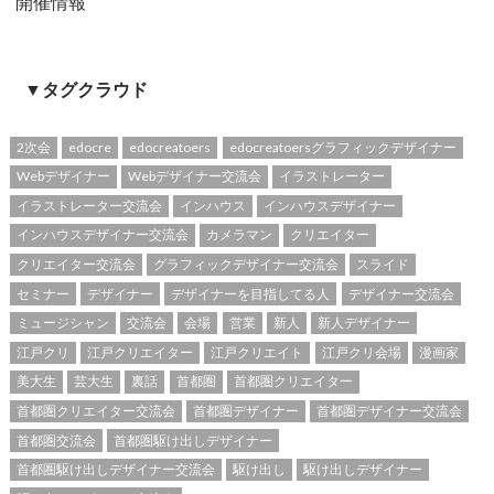
開催情報
▼タグクラウド
2次会
edocre
edocreatoers
edocreatoersグラフィックデザイナー
Webデザイナー
Webデザイナー交流会
イラストレーター
イラストレーター交流会
インハウス
インハウスデザイナー
インハウスデザイナー交流会
カメラマン
クリエイター
クリエイター交流会
グラフィックデザイナー交流会
スライド
セミナー
デザイナー
デザイナーを目指してる人
デザイナー交流会
ミュージシャン
交流会
会場
営業
新人
新人デザイナー
江戸クリ
江戸クリエイター
江戸クリエイト
江戸クリ会場
漫画家
美大生
芸大生
裏話
首都圏
首都圏クリエイター
首都圏クリエイター交流会
首都圏デザイナー
首都圏デザイナー交流会
首都圏交流会
首都圏駆け出しデザイナー
首都圏駆け出しデザイナー交流会
駆け出し
駆け出しデザイナー