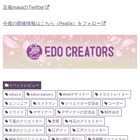
主催masaのTwitter
今後の開催情報はこちら（Peatix）をフォロー
イベントレビュー
edocre
edocreatoers
Webデザイナー
イラストレイター
エンジニア
カメラマン
クリエイター交流会
コーダー
スライド
デザイナー
デザイナーの交流会
制作会社
千葉のクリエイター
営業
埼玉のクリエイター
東京のクリエイター
江戸クリ
江戸クリエイター
神奈川のクリエイター
第10回江戸クリ
首都圏クリエイター