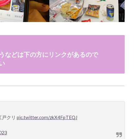
うなどは下の方にリンクがあるので
い
江戸クリ
pic.twitter.com/zkX4FpTEQJ
2023