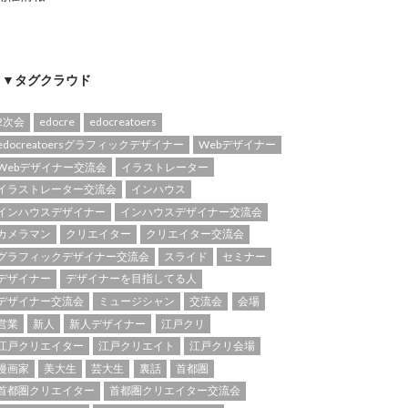
▼タグクラウド
2次会
edocre
edocreatoers
edocreatoersグラフィックデザイナー
Webデザイナー
Webデザイナー交流会
イラストレーター
イラストレーター交流会
インハウス
インハウスデザイナー
インハウスデザイナー交流会
カメラマン
クリエイター
クリエイター交流会
グラフィックデザイナー交流会
スライド
セミナー
デザイナー
デザイナーを目指してる人
デザイナー交流会
ミュージシャン
交流会
会場
営業
新人
新人デザイナー
江戸クリ
江戸クリエイター
江戸クリエイト
江戸クリ会場
漫画家
美大生
芸大生
裏話
首都圏
首都圏クリエイター
首都圏クリエイター交流会