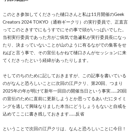
このとき参加してくださった樋口さんと私は11月開催のGeek
Creators 2024 TOKYO（通称ギークリ）の実行委員で、正直言
ってこのときすでにもうすでにその事で頭がいっぱいでした。
当初実行委員であった方がご病気で急遽私が実行委員長になっ
たり、決まっていないことが山のように有るながでの集客をせ
ねばと言う事で、その宣伝もかねて樋口さんがセッションに来
てくださったという経緯があったりします。
そしてのちのために記しておきますが、この記事を書いている
のがなんと恐ろしいことに次回の江戸クリ、第20回、つまり
2025年の年が明けて新年一回目の開催当日という事実……20回
の宣伝のために直前に更新しようとか思ってるあいだにタイミ
ングを逃して興味なりました本当にどうしょうもないと自戒を
込めてここに書き残しておきます……反省
ということで次回の江戸クリは、なんと恐ろしいことに今日！