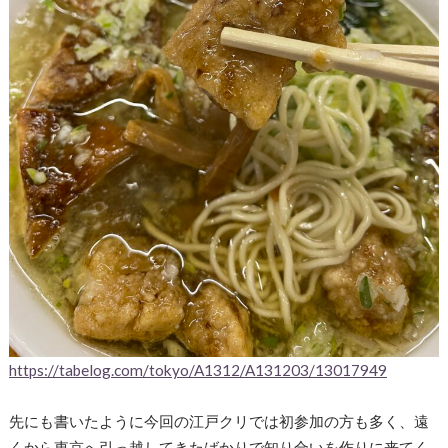
https://tabelog.com/tokyo/A1312/A131203/13017949
先にも書いたように今回の江戸クリでは初参加の方も多く、遠
くから東京へ引っ越してきたばかりで知り合いを作りに来てく