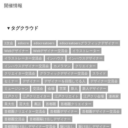
開催情報
▼タグクラウド
2次会
edocre
edocreatoers
edocreatoersグラフィックデザイナー
Webデザイナー
Webデザイナー交流会
イラストレーター
イラストレーター交流会
インハウス
インハウスデザイナー
インハウスデザイナー交流会
カメラマン
クリエイター
クリエイター交流会
グラフィックデザイナー交流会
スライド
セミナー
デザイナー
デザイナーを目指してる人
デザイナー交流会
ミュージシャン
交流会
会場
営業
新人
新人デザイナー
江戸クリ
江戸クリエイター
江戸クリエイト
江戸クリ会場
漫画家
美大生
芸大生
裏話
首都圏
首都圏クリエイター
首都圏クリエイター交流会
首都圏デザイナー
首都圏デザイナー交流会
首都圏交流会
首都圏駆け出しデザイナー
首都圏駆け出しデザイナー交流会
駆け出し
駆け出しデザイナー