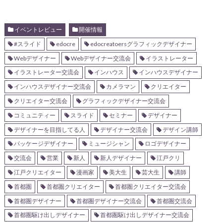
イベントレビュー
開催情報
#スライド
edocre
edocreatoersグラフィックデザイナー
Webデザイナー
Webデザイナー交流会
イラストレーター
イラストレーター交流会
インハウス
インハウスデザイナー
インハウスデザイナー交流会
カメラマン
クリエイター
クリエイター交流会
グラフィックデザイナー交流会
コミュニティー
スライド
セミナー
デザイナー
デザイナーを目指してる人
デザイナー交流会
デザイン講師
パッケージデザイナー
ミュージシャン
ロゴデザイナー
交流会
営業
新人
新人デザイナー
江戸クリ
江戸クリエイター
漫画家
美大生
芸大生
講師
首都圏
首都圏クリエイター
首都圏クリエイター交流会
首都圏デザイナー
首都圏デザイナー交流会
首都圏交流会
首都圏駆け出しデザイナー
首都圏駆け出しデザイナー交流会